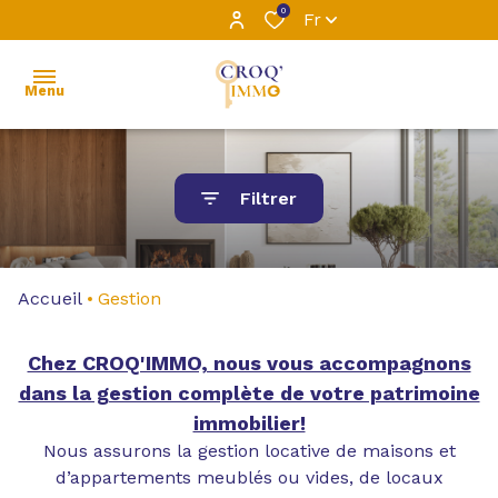
0
Fr
Menu
ACCUEIL
Filtrer
L’ÉQUIPE
VENTE
Accueil
Gestion
LOCATION
Chez CROQ'IMMO, nous vous accompagnons
LOCATIONS
dans la gestion complète de votre patrimoine
PROFESSIONNELLES
immobilier!
Nous assurons la gestion locative de maisons et
GESTION
d’appartements meublés ou vides, de locaux