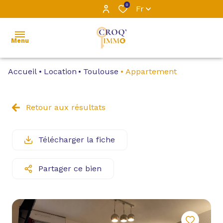
0
Fr
Menu
Accueil
Location
Toulouse
Appartement
ACCUEIL
L’ÉQUIPE
Retour aux résultats
VENTE
Télécharger la fiche
LOCATION
Partager ce bien
LOCATIONS
PROFESSIONNELLES
GESTION