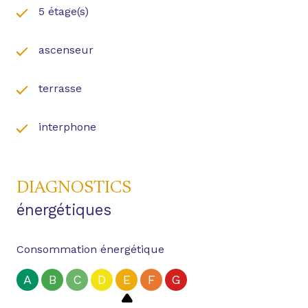
5 étage(s)
ET VALIDATION (Assurance/Garantie).
FRAIS D'AGENCE 249.6€ TTC (VISITES,
ascenseur
CONSTITUTION DU DOSSIER, RÉDACTION DU BAIL,
DONT 57.6€ INCLUS POUR L’ÉTAT DES LIEUX)
terrasse
DÉPÔT DE GARANTIE : 940€
interphone
Proche des quartiers Busca, Carmes, Grand Rond;
Pont Des Demoiselles, Saint Agne avec un accès
rapide aux universités/écoles Rangueil et
Capitole/Toulouse.
DIAGNOSTICS
énergétiques
Consommation énergétique
A
B
C
D
E
F
G