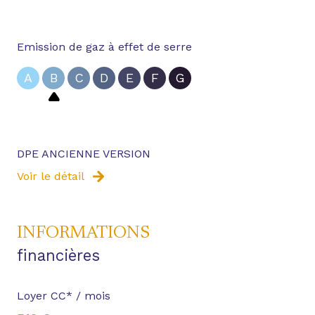
Emission de gaz à effet de serre
A
B
C
D
E
F
G
DPE ANCIENNE VERSION
Voir le détail
INFORMATIONS
financières
Loyer CC* / mois