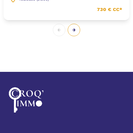
730 € CC*