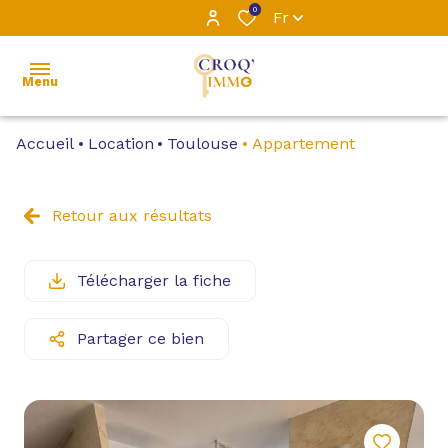
0
Fr
Menu
Accueil
Location
Toulouse
Appartement
ACCUEIL
L’ÉQUIPE
Retour aux résultats
VENTE
Télécharger la fiche
LOCATION
Partager ce bien
LOCATIONS
PROFESSIONNELLES
GESTION