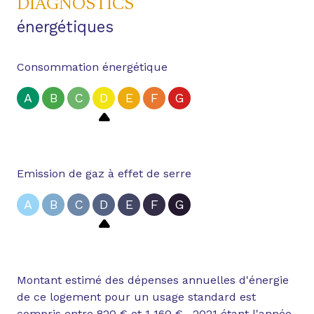
DIAGNOSTICS
énergétiques
Consommation énergétique
A
B
C
D
E
F
G
Emission de gaz à effet de serre
A
B
C
D
E
F
G
Montant estimé des dépenses annuelles d'énergie
de ce logement pour un usage standard est
compris entre 820 € et 1 160 € . 2021 étant l'année