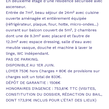
En deuxième étage d’une résidence sécurisée avec
ascenseur.
Entrée de 7m², beau séjour de 24m² avec cuisine
ouverte aménagée et entièrement équipée
(réfrigérateur, plaque, four, hotte, micro-ondes...)
ouvrant sur balcon couvert de 5m², 2 chambres
dont une de 9.3m² avec placard et l’autre de
12.3m² avec espace dressing, salle d'eau avec
meuble vasque, douche et machine à laver le
linge, WC indépendant.
PAS DE PARKING.
DISPONIBLE AU 1ER JUIN.
LOYER 753€ hors Charges + 80€ de provisions sur
charges soit un total de 833€.
DÉPÔT DE GARANTIE : 1506€
HONORAIRES D'AGENCE : 753,61€ TTC (VISITES,
CONSTITUTION DU DOSSIER, RÉDACTION DU BAIL,
DONT
173,91€ INCLUS POUR L’ÉTAT DES LIEUX)