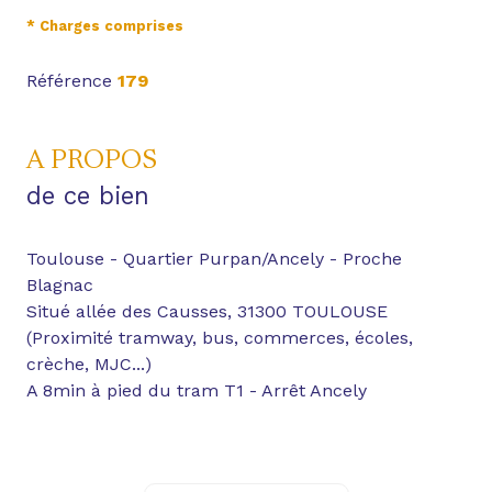
* Charges comprises
Référence
179
A PROPOS
de ce bien
Toulouse - Quartier Purpan/Ancely - Proche
Blagnac
Situé allée des Causses, 31300 TOULOUSE
(
Proximité tramway, bus, commerces, écoles,
crèche, MJC...)
A 8min à pied du tram T1 - Arrêt Ancely
Beau 3 pièces meublé traversant de 65m² en rez-
de-chaussée surélevé d'une agréable résidence