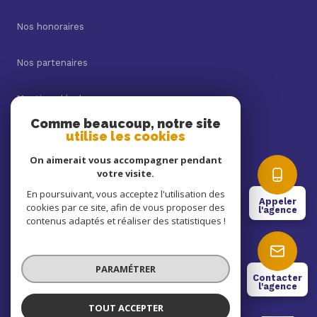
Nos honoraires
Nos partenaires
Mentions légales
Comme beaucoup, notre site
utilise les cookies
Admin
On aimerait vous accompagner pendant
Politique RGPD
votre visite.
En poursuivant, vous acceptez l'utilisation des
Appeler
cookies par ce site, afin de vous proposer des
Cookies
l'agence
contenus adaptés et réaliser des statistiques !
© 2026 | Tous droits réservés
PARAMÉTRER
Contacter
l'agence
Réalisé par
TOUT ACCEPTER