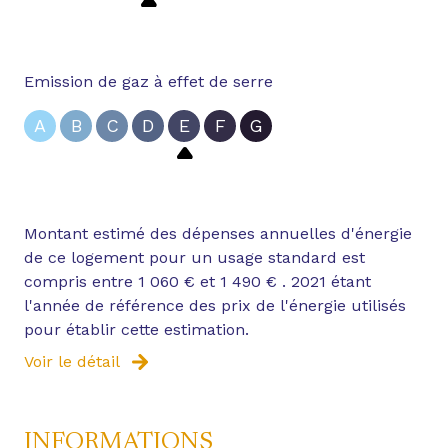
Accès rapide au périphérique direction
LABEGE/BLAGNAC/BALMA.
Proche écoles/universités de Toulouse : Jean-
Emission de gaz à effet de serre
Jaurès ; Paul Sabatier; Rangueil; Capitole; TBS ...
A
B
C
D
E
F
G
Les informations sur les risques auxquels ce bien
est exposé sont disponibles sur le site
Géorisques
Montant estimé des dépenses annuelles d'énergie
de ce logement pour un usage standard est
compris entre 1 060 € et 1 490 € . 2021 étant
l'année de référence des prix de l'énergie utilisés
pour établir cette estimation.
Voir le détail
INFORMATIONS