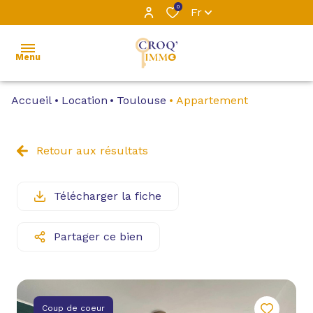
0
Fr
Menu
Accueil
Location
Toulouse
Appartement
ACCUEIL
L’ÉQUIPE
Retour aux résultats
VENTE
Télécharger la fiche
LOCATION
Partager ce bien
LOCATIONS
PROFESSIONNELLES
GESTION
Coup de coeur