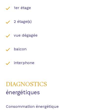
1er étage
Accès rapide à l'autoroute direction Toulouse (25
min) / Blagnac (20min) / Montauban (30min) /
Aucamville (10min) / Eurocentre (10min)
2 étage(s)
Gare SNCF de St-Jory (20min de trajet jusqu'à la
Gare SNCF Toulouse Matabiau)
vue dégagée
Environnement calme, écoles, collèges et
commerces à proximité.
balcon
Les informations sur les risques auxquels ce bien
est exposé sont disponibles sur le site
Géorisques
interphone
DIAGNOSTICS
énergétiques
Consommation énergétique