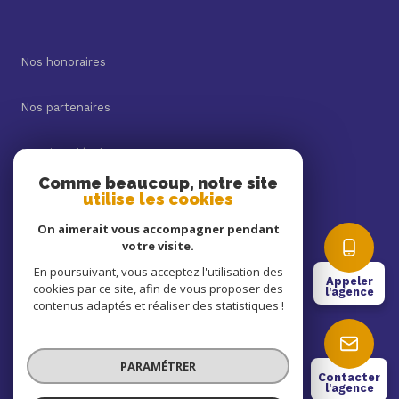
Nos honoraires
Nos partenaires
Mentions légales
Comme beaucoup, notre site
utilise les cookies
Admin
On aimerait vous accompagner pendant
Politique RGPD
votre visite.
En poursuivant, vous acceptez l'utilisation des
Appeler
cookies par ce site, afin de vous proposer des
Cookies
l'agence
contenus adaptés et réaliser des statistiques !
© 2026 | Tous droits réservés
PARAMÉTRER
Contacter
l'agence