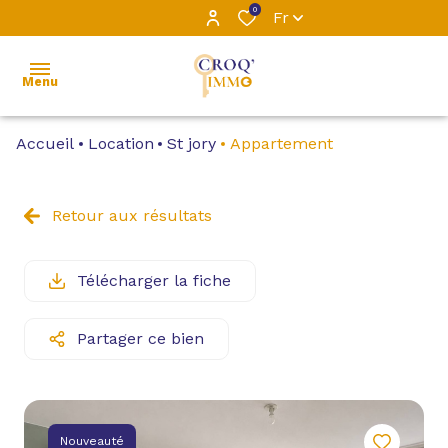
0
Fr
Menu
Accueil
Location
St jory
Appartement
ACCUEIL
L’ÉQUIPE
Retour aux résultats
VENTE
Télécharger la fiche
LOCATION
Partager ce bien
LOCATIONS
PROFESSIONNELLES
GESTION
Nouveauté