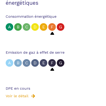
énergétiques
Consommation énergétique
A
B
C
D
E
F
G
Emission de gaz à effet de serre
A
B
C
D
E
F
G
DPE en cours
Voir le détail