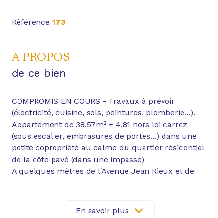
Référence
173
A PROPOS
de ce bien
COMPROMIS EN COURS - Travaux à prévoir
(électricité, cuisine, sols, peintures, plomberie...).
Appartement de 38.57m² + 4.81 hors loi carrez
(sous escalier, embrasures de portes...) dans une
petite copropriété au calme du quartier résidentiel
de la côte pavé (dans une impasse).
A quelques mètres de l'Avenue Jean Rieux et de
ses commerces ainsi que du bus (LINEO 8) et 8
minutes de la future ligne de métro C (13 minutes
de la ligne B, métro François Verdier).
En savoir plus
Appartement T2Bis traversant de 38.5m² en rez-