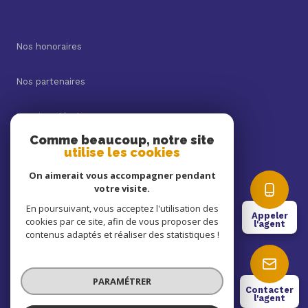
Nos honoraires
Nos partenaires
Mentions légales
Comme beaucoup, notre site
utilise les cookies
Admin
On aimerait vous accompagner pendant
Politique RGPD
votre visite.
En poursuivant, vous acceptez l'utilisation des
Appeler
cookies par ce site, afin de vous proposer des
Cookies
l'agent
contenus adaptés et réaliser des statistiques !
© 2026 | Tous droits réservés
PARAMÉTRER
Contacter
l'agent