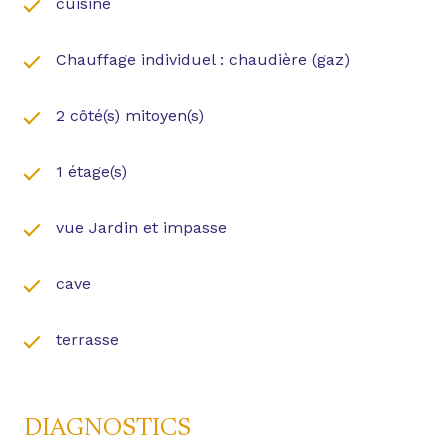
cuisine
100 euros par mois.
Quartier Côte Pavé proche des quartiers :
Guilhemery, Demoiselles, Port Saint Sauveur, Halle
Chauffage individuel : chaudière (gaz)
aux grains.
Accès rapide à la Gare Matabiau (SNCF) et au
2 côté(s) mitoyen(s)
périphérique. Proches de nombreuses écoles
LIMAYRAC, ENSEEIHT, CAOUSOU, SAINT JOSEPH et
1 étage(s)
accès rapide ESC / Université Toulouse Capitole -
Rangeuil.
vue Jardin et impasse
cave
terrasse
DIAGNOSTICS