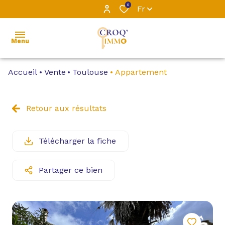
0
Fr
Menu
Accueil
Vente
Toulouse
Appartement
ACCUEIL
L’ÉQUIPE
Retour aux résultats
VENTE
Télécharger la fiche
LOCATION
Partager ce bien
LOCATIONS
PROFESSIONNELLES
GESTION