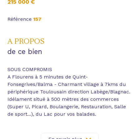
215 000 €
Référence
157
A PROPOS
de ce bien
SOUS COMPROMIS
A Flourens à 5 minutes de Quint-
Fonsegrives/Balma - Charmant village à 7kms du
périphérique Toulousain direction Labège/Blagnac.
Idélament situé à 500 mètres des commerces
(Super U, Picard, Boulangerie, Restauration, Salle
de sport...), du Lac pour vos balades.
Appartement 3 pièces avec jardin arboré de 225m²
et un parking s/sol le tout situé dans une
charmante petite copropriété des années 2000