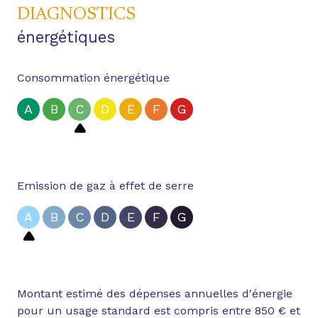
DIAGNOSTICS
énergétiques
Consommation énergétique
A
B
C
D
E
F
G
Emission de gaz à effet de serre
A
B
C
D
E
F
G
Montant estimé des dépenses annuelles d'énergie
pour un usage standard est compris entre 850 € et