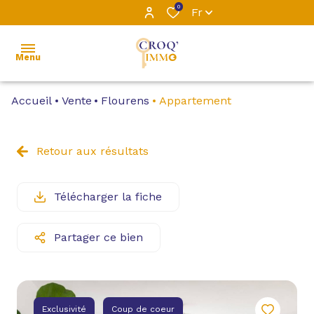
0
Fr
Menu
Accueil
Vente
Flourens
Appartement
ACCUEIL
L’ÉQUIPE
Retour aux résultats
VENTE
Télécharger la fiche
LOCATION
Partager ce bien
LOCATIONS
PROFESSIONNELLES
GESTION
Exclusivité
Coup de coeur